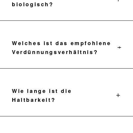
biologisch?
Ja, zertifiziert biologisch.
Welches ist das empfohlene
Verdünnungsverhältnis?
1:7 mit Wasser, Tonic oder anderen
Mixern.
Wie lange ist die
Haltbarkeit?
2 Jahre ungeöffnet; 1 Jahr nach dem
Öffnen (bei Raumtemperatur lagern).