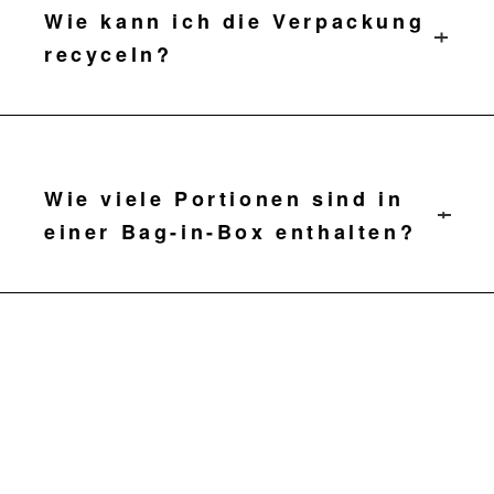
Wie kann ich die Verpackung
recyceln?
Recyceln Sie die Pappschachtel mit
PRODUKTE
Papier und den Innenbeutel mit
Kunststoff.
Wie viele Portionen sind in
REZEPTE
einer Bag-in-Box enthalten?
UNSERE GESCHICHTE
Ungefähr 142 Portionen bei einer
WO KAUFEN
Verdünnung von 1:7.
BLOG