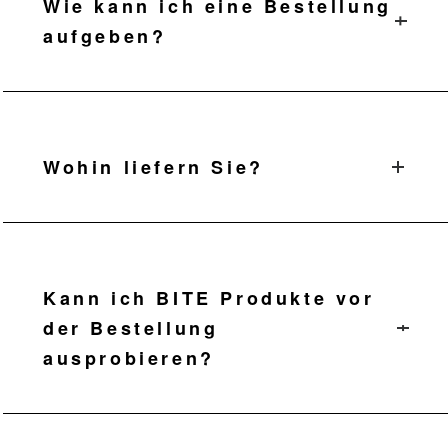
Wie kann ich eine Bestellung
aufgeben?
Wenden Sie sich direkt an uns oder
bestellen Sie über unser
Importeursnetz.
Wohin liefern Sie?
EU-weit, mit Direktimporteuren in
ausgewählten Regionen.
Kann ich BITE Produkte vor
der Bestellung
ausprobieren?
Ja, es sind kostenlose