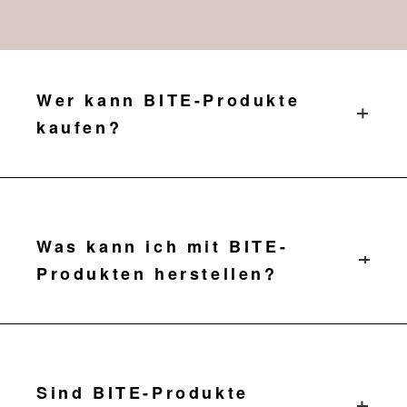
Wer kann BITE-Produkte
kaufen?
Unternehmen des Gastgewerbes (Bars,
Hotels, Restaurants usw.) und
Veranstaltungsorganisatoren.
Was kann ich mit BITE-
Produkten herstellen?
Alkoholfreie Cocktails, Limonaden,
Limonaden oder Cocktails mit
einzigartigen Geschmacksrichtungen.
Sind BITE-Produkte