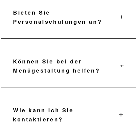
Probepackungen erhältlich.
Bieten Sie
Personalschulungen an?
Ja, wir können Ihrem Team helfen,
Getränke herzustellen und zu
servieren.
Können Sie bei der
Menügestaltung helfen?
Ja, wir arbeiten gemeinsam an
Rezepten und Getränkekarten.
Wie kann ich Sie
kontaktieren?