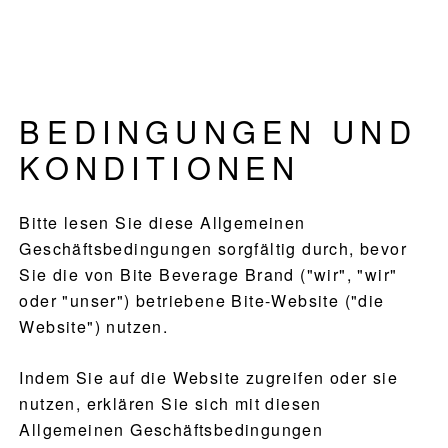
Zur
Zum
Zur
Agenda
Hauptnavigation
Hauptinhalt
Fußzeile
mit
springen
springen
springen
Getränken
vorantreiben
BEDINGUNGEN UND
KONDITIONEN
Bitte lesen Sie diese Allgemeinen
Geschäftsbedingungen sorgfältig durch, bevor
Sie die von Bite Beverage Brand ("wir", "wir"
oder "unser") betriebene Bite-Website ("die
Website") nutzen.
Indem Sie auf die Website zugreifen oder sie
nutzen, erklären Sie sich mit diesen
Allgemeinen Geschäftsbedingungen