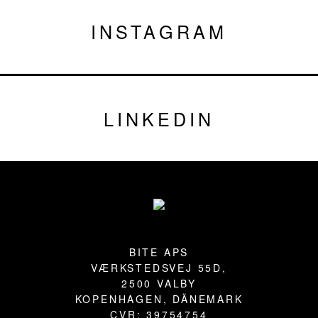
INSTAGRAM
LINKEDIN
Fußzeile
BITE APS
VÆRKSTEDSVEJ 55D,
2500 VALBY
KOPENHAGEN, DÄNEMARK
CVR: 39754754