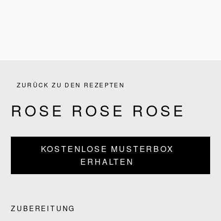
ZURÜCK ZU DEN REZEPTEN
ROSE ROSE ROSE
KOSTENLOSE MUSTERBOX
PRODUKTE
ERHALTEN
REZEPTE
UNSERE GESCHICHTE
ZUBEREITUNG