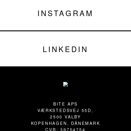
INSTAGRAM
LINKEDIN
Fußzeile
BITE APS
VÆRKSTEDSVEJ 55D,
2500 VALBY
KOPENHAGEN, DÄNEMARK
CVR: 39754754