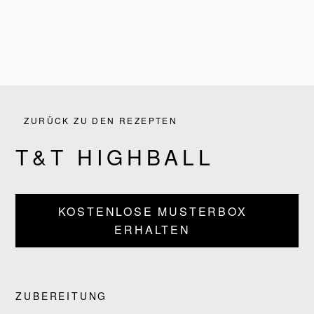
ZURÜCK ZU DEN REZEPTEN
T&T HIGHBALL
KOSTENLOSE MUSTERBOX
ERHALTEN
PRODUKTE
REZEPTE
ZUBEREITUNG
UNSERE GESCHICHTE