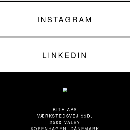
INSTAGRAM
LINKEDIN
Fußzeile
BITE APS
VÆRKSTEDSVEJ 55D,
2500 VALBY
KOPENHAGEN, DÄNEMARK