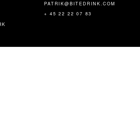
PATRIK@BITEDRINK.COM
+ 45 22 22 07 83
RK