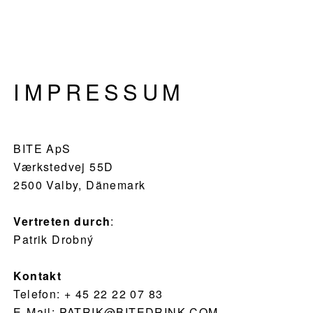
Skip
Skip
Skip
Culinary
to
to
to
Agenda
primary
main
footer
through
navigation
content
Beverages
IMPRESSUM
BITE ApS
Værkstedvej 55D
2500 Valby, Dänemark
Vertreten durch
:
Patrik Drobný
Kontakt
Telefon: + 45 22 22 07 83
E-Mail: PATRIK@BITEDRINK.COM